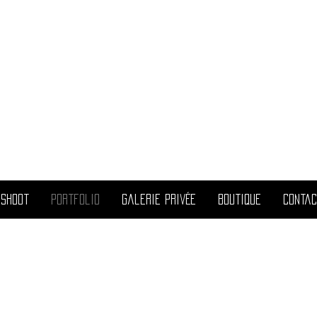
ril
allest
 Shoot
Portfolio
Galerie Privée
Boutique
Contac