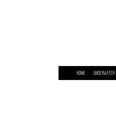
Cy
D
Home
Underwater