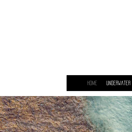
Cy
D
Home
Underwater