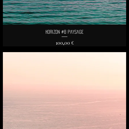
Aperçu rapide
Horizon #8 Paysage
Prix
100,00 €