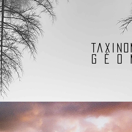
Taxin
géo