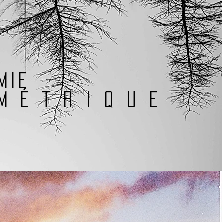
omie
métrique