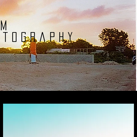
lm
otography