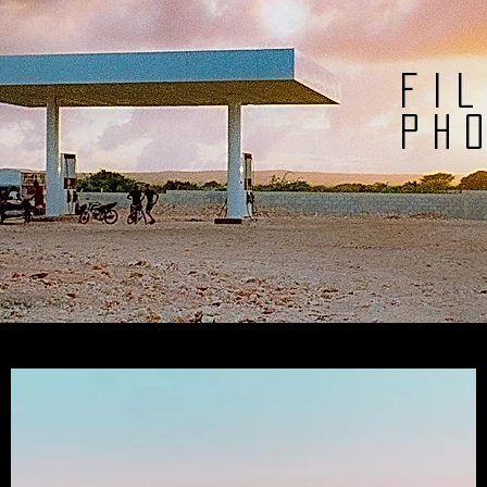
fi
ph