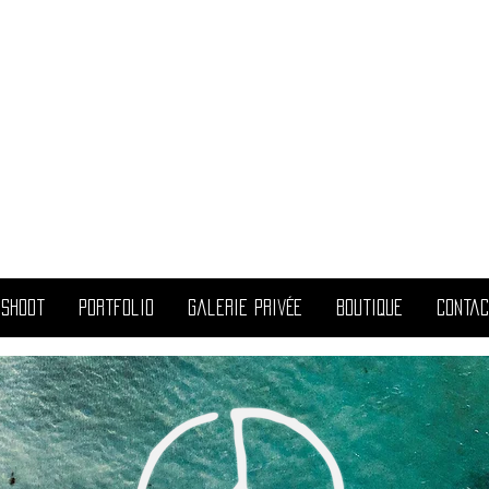
ril
allest
 Shoot
Portfolio
Galerie Privée
Boutique
Contac